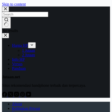
Skip to content
No results
Harga HP
1 Jutaan
2 Jutaan
Info HP
Versus
Panduan
Jutaan.net
Situs rekomendasi handphone terbaik dan terpercaya.
About
Kebijakan Privasi