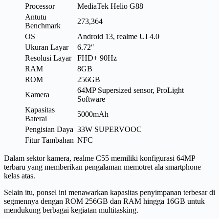
Processor
MediaTek Helio G88
Antutu
273,364
Benchmark
OS
Android 13, realme UI 4.0
Ukuran Layar
6.72″
Resolusi Layar
FHD+ 90Hz
RAM
8GB
ROM
256GB
64MP Supersized sensor, ProLight
Kamera
Software
Kapasitas
5000mAh
Baterai
Pengisian Daya
33W SUPERVOOC
Fitur Tambahan
NFC
Dalam sektor kamera, realme C55 memiliki konfigurasi 64MP
terbaru yang memberikan pengalaman memotret ala smartphone
kelas atas.
Selain itu, ponsel ini menawarkan kapasitas penyimpanan terbesar di
segmennya dengan ROM 256GB dan RAM hingga 16GB untuk
mendukung berbagai kegiatan multitasking.