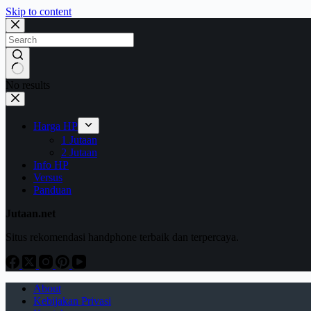
Skip to content
No results
Harga HP
1 Jutaan
2 Jutaan
Info HP
Versus
Panduan
Jutaan.net
Situs rekomendasi handphone terbaik dan terpercaya.
About
Kebijakan Privasi