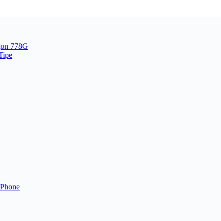
gon 778G
Tipe
iPhone