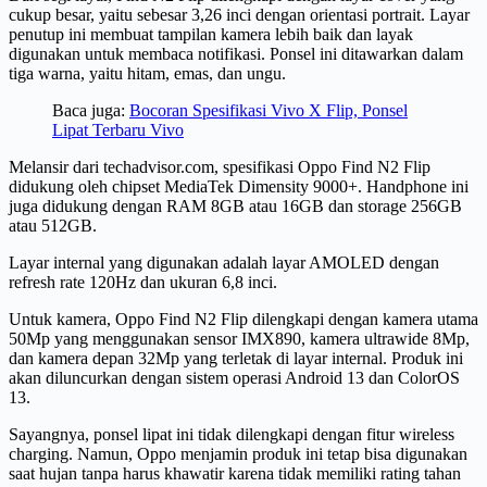
cukup besar, yaitu sebesar 3,26 inci dengan orientasi portrait. Layar
penutup ini membuat tampilan kamera lebih baik dan layak
digunakan untuk membaca notifikasi. Ponsel ini ditawarkan dalam
tiga warna, yaitu hitam, emas, dan ungu.
Baca juga:
Bocoran Spesifikasi Vivo X Flip, Ponsel
Lipat Terbaru Vivo
Melansir dari techadvisor.com, spesifikasi Oppo Find N2 Flip
didukung oleh chipset MediaTek Dimensity 9000+. Handphone ini
juga didukung dengan RAM 8GB atau 16GB dan storage 256GB
atau 512GB.
Layar internal yang digunakan adalah layar AMOLED dengan
refresh rate 120Hz dan ukuran 6,8 inci.
Untuk kamera, Oppo Find N2 Flip dilengkapi dengan kamera utama
50Mp yang menggunakan sensor IMX890, kamera ultrawide 8Mp,
dan kamera depan 32Mp yang terletak di layar internal. Produk ini
akan diluncurkan dengan sistem operasi Android 13 dan ColorOS
13.
Sayangnya, ponsel lipat ini tidak dilengkapi dengan fitur wireless
charging. Namun, Oppo menjamin produk ini tetap bisa digunakan
saat hujan tanpa harus khawatir karena tidak memiliki rating tahan