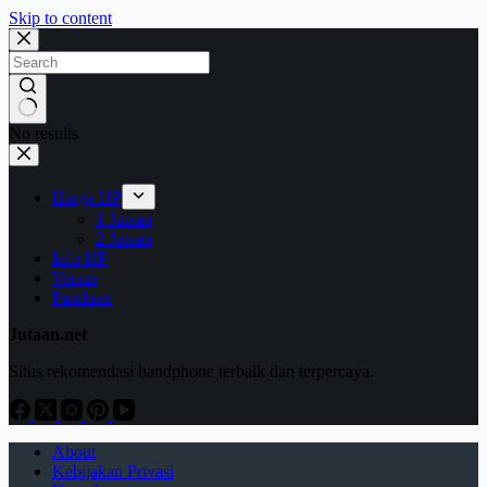
Skip to content
No results
Harga HP
1 Jutaan
2 Jutaan
Info HP
Versus
Panduan
Jutaan.net
Situs rekomendasi handphone terbaik dan terpercaya.
About
Kebijakan Privasi