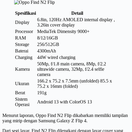
Spesifikasi
Detail
6.8in, 120Hz AMOLED internal display ,
Display
3.26in cover display
Processor
MediaTek Dimensity 9000+
RAM
8/12/16GB
Storage
256/512GB
Baterai
4300mAh
Charging
44W wired charging
50Mp, f/1.8 main camera, 8Mp, f/2.2
Kamera
ultrawide camera, 32Mp, f/2.4 selfie
camera
166.2 x 75.2 x 7.5mm (unfolded) 85.5 x
Ukuran
75.2 x 16mm (folded)
Berat
191g
Sistem
Android 13 with ColorOS 13
Operasi
Menurut laporan, Oppo Find N2 Flip dikabarkan memiliki tampilan
yang mirip dengan Samsung Galaxy Z Flip 4.
Dari segi layar, Find N2 Flip dilengkapi dengan layar cover yang