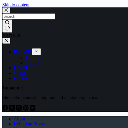
Skip to content
No results
Harga HP
1 Jutaan
2 Jutaan
Info HP
Versus
Panduan
Jutaan.net
Situs rekomendasi handphone terbaik dan terpercaya.
About
Kebijakan Privasi